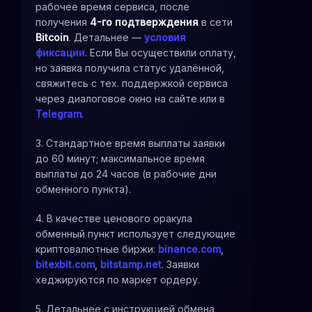
рабочее время сервиса, после
получения
4-го подтверждения
в сети
Bitcoin
. Детальнее —
условия
фиксации
. Если Вы осуществили оплату,
но заявка получила статус удалённой,
свяжитесь с тех. поддержкой сервиса
через диалоговое окно на сайте или в
Telegram
.
3. Стандартное время выплаты заявки
до 60 минут; максимальное время
выплаты до 24 часов (в рабочие дни
обменного пункта).
4. В качестве ценового оракула
обменный пункт использует следующие
криптовалютные биржи:
binance.com
,
bitexbit.com
,
bitstamp.net
. Заявки
хеджируются по маркет ордеру.
5. Детальнее с инструкцией обмена