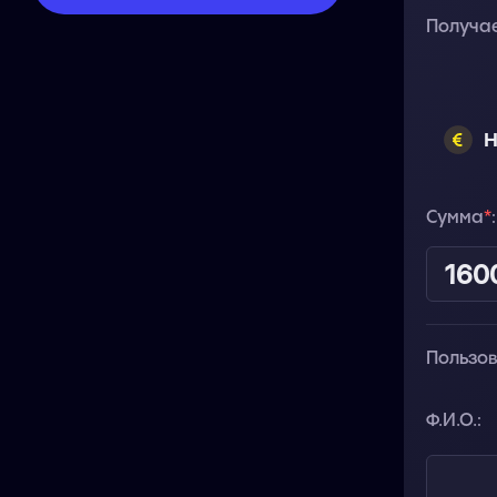
Получа
Н
Сумма
*
:
Пользо
Ф.И.О.: