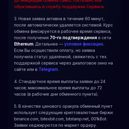
до инициации обмена самостоятельно или
обратившись в службу поддержки Сервиса.
3. Новая заявка активна в течение 60 минут,
после автоматически удаляется системой. Курс
обмена фиксируется в рабочее время сервиса,
после получения
70-го подтверждения
в сети
Ethereum
. Детальнее —
условия фиксации
.
Если Вы осуществили оплату, но заявка
получила статус удалённой, свяжитесь с тех.
поддержкой сервиса через диалоговое окно на
сайте или в
Telegram
.
4. Стандартное время выплаты заявки до 24
часов; максимальное время выплаты до 72
часов (в рабочие дни обменного пункта).
5. В качестве ценового оракула обменный пункт
использует следующие криптовалютные биржи:
binance.com, bitexbit.com, bitstamp.net, 001kBot.
Заявки хеджируются по маркет ордеру.