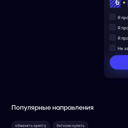
+
Я пр
Я пр
Я пр
Не з
Популярные направления
обменять крипту
биткоин купить