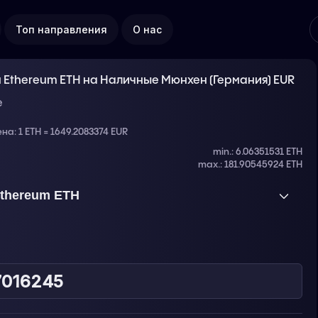
Топ направления
О нас
 Ethereum ETH на Наличные Мюнхен (Германия) EUR
е
ена:
1 ETH = 1649.2083374 EUR
min.: 6.06351531 ETH
max.: 181.90545924 ETH
thereum ETH