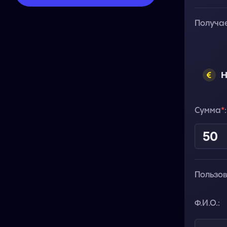
Получа
Н
Сумма
*
:
Пользо
Ф.И.О.: