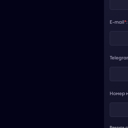
E-mail
*
:
Telegr
Номер м
Введите о