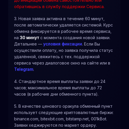
до инициации обмена самостоятельно или
обратившись в службу поддержки Сервиса.
3. Новая заявка активна в течение 60 минут,
после автоматически удаляется системой. Курс
обмена фиксируется в рабочее время сервиса,
на
30 минут
с момента создания новой заявки.
Детальнее —
условия фиксации
. Если Вы
осуществили оплату, но заявка получила статус
удалённой, свяжитесь с тех. поддержкой
сервиса через диалоговое окно на сайте или в
Telegram
.
4. Стандартное время выплаты заявки до 24
часов; максимальное время выплаты до 72
часов (в рабочие дни обменного пункта).
5. В качестве ценового оракула обменный пункт
использует следующие криптовалютные биржи:
binance.com, bitexbit.com, bitstamp.net, 001kBot.
Заявки хеджируются по маркет ордеру.