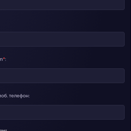
am
*
:
об. телефон:
твет