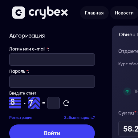
Главная
Новости
Обмен T
Авторизация
Логин или e-mail
*
:
Отдает
Курс обм
Пароль
*
:
T
Введите ответ
-
=
Сумма
*
:
Регистрация
Забыли пароль?