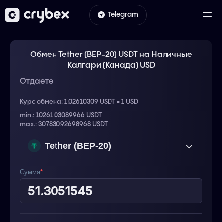
Telegram
Обмен Tether (BEP-20) USDT на Наличные
Калгари (Канада) USD
Отдаете
Курс обмена:
1.02610309 USDT = 1 USD
min.: 10261.03089966 USDT
max.: 307830.92698968 USDT
Tether (BEP-20)
USDT
Сумма
*
: