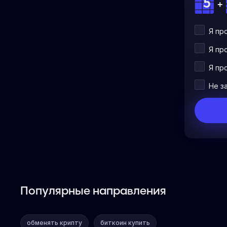
+
Я пр
Я пр
Я пр
Не з
Популярные направления
обменять крипту
биткоин купить