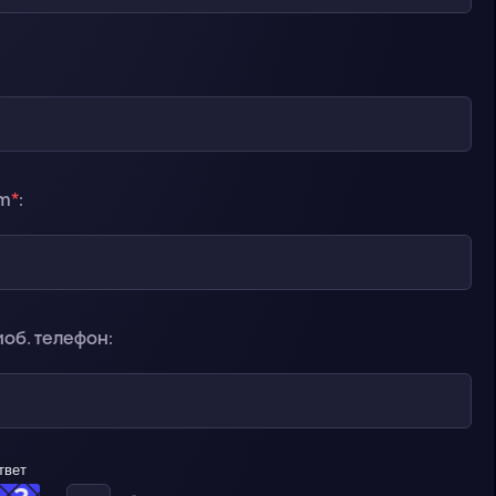
am
*
:
об. телефон:
твет