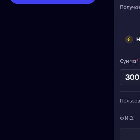
Получа
Н
Сумма
*
:
Пользо
Ф.И.О.: