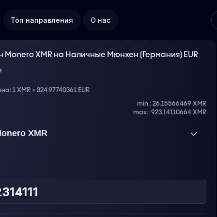
Топ направления
О нас
 Monero XMR на Наличные Мюнхен (Германия) EUR
е
ена:
1 XMR = 324.97740361 EUR
min.: 26.15566469 XMR
max.: 923.14110664 XMR
onero XMR