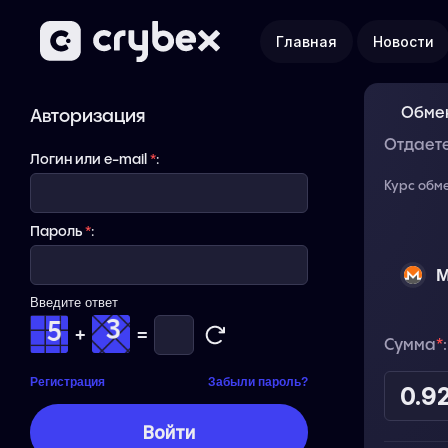
Главная
Новости
Обмен
Авторизация
Отдает
Логин или e-mail
*
:
Курс обм
Пароль
*
:
M
Введите ответ
+
=
Сумма
*
:
Регистрация
Забыли пароль?