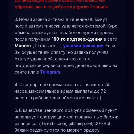
до инициации обмена самостоятельно или
обратившись в службу поддержки Сервиса.
3. Новая заявка активна в течение 60 минут,
после автоматически удаляется системой. Курс
обмена фиксируется в рабочее время сервиса,
после получения
180-го подтверждения
в сети
Monero
. Детальнее —
условия фиксации
. Если
Вы осуществили оплату, но заявка получила
статус удалённой, свяжитесь с тех.
поддержкой сервиса через диалоговое окно на
сайте или в
Telegram
.
4. Стандартное время выплаты заявки до 24
часов; максимальное время выплаты до 72
часов (в рабочие дни обменного пункта).
5. В качестве ценового оракула обменный пункт
использует следующие криптовалютные биржи:
binance.com, bitexbit.com, bitstamp.net, 001kBot.
Заявки хеджируются по маркет ордеру.